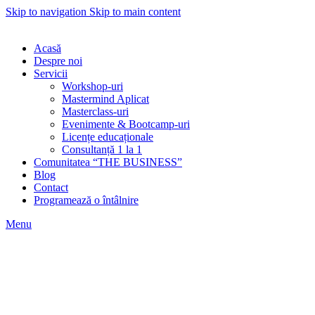
Skip to navigation
Skip to main content
Acasă
Despre noi
Servicii
Workshop-uri
Mastermind Aplicat
Masterclass-uri
Evenimente & Bootcamp-uri
Licențe educaționale
Consultanță 1 la 1
Comunitatea “THE BUSINESS”
Blog
Contact
Programează o întâlnire
Menu