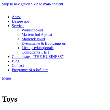
Skip to navigation
Skip to main content
Acasă
Despre noi
Servicii
Workshop-uri
Mastermind Aplicat
Masterclass-uri
Evenimente & Bootcamp-uri
Licențe educaționale
Consultanță 1 la 1
Comunitatea “THE BUSINESS”
Blog
Contact
Programează o întâlnire
Menu
Toys