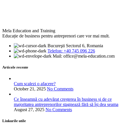
Mela Education and Training
Educație de business pentru antreprenori care vor mai mult.
Bucureşti Sectorul 6, Romania
Telefon: +40 745 096 226‬
Mail: office@mela-education.com
Articole recente
Cum scalezi o afacere?
October 21, 2025
No Comments
Ce înseamnă cu adevărat creșterea în business și de ce
majoritatea antreprenorilor stagnează fără să își dea seama
August 27, 2025
No Comments
Linkurile utile