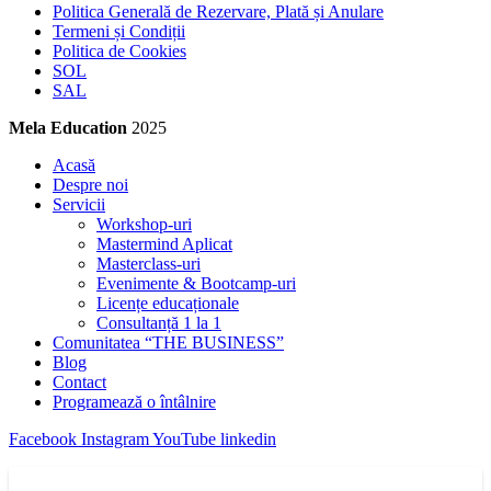
Politica Generală de Rezervare, Plată și Anulare
Termeni și Condiții
Politica de Cookies
SOL
SAL
Mela Education
2025
Acasă
Despre noi
Servicii
Workshop-uri
Mastermind Aplicat
Masterclass-uri
Evenimente & Bootcamp-uri
Licențe educaționale
Consultanță 1 la 1
Comunitatea “THE BUSINESS”
Blog
Contact
Programează o întâlnire
Facebook
Instagram
YouTube
linkedin