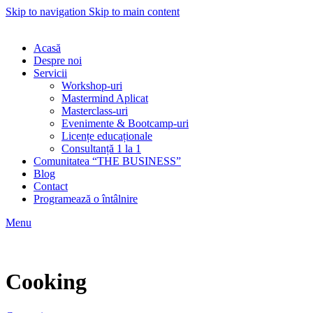
Skip to navigation
Skip to main content
Acasă
Despre noi
Servicii
Workshop-uri
Mastermind Aplicat
Masterclass-uri
Evenimente & Bootcamp-uri
Licențe educaționale
Consultanță 1 la 1
Comunitatea “THE BUSINESS”
Blog
Contact
Programează o întâlnire
Menu
Cooking