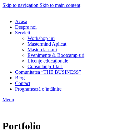
Skip to navigation
Skip to main content
Acasă
Despre noi
Servicii
Workshop-uri
Mastermind Aplicat
Masterclass-uri
Evenimente & Bootcamp-uri
Licențe educaționale
Consultanță 1 la 1
Comunitatea “THE BUSINESS”
Blog
Contact
Programează o întâlnire
Menu
Portfolio