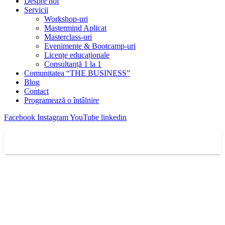
Despre noi
Servicii
Workshop-uri
Mastermind Aplicat
Masterclass-uri
Evenimente & Bootcamp-uri
Licențe educaționale
Consultanță 1 la 1
Comunitatea “THE BUSINESS”
Blog
Contact
Programează o întâlnire
Facebook
Instagram
YouTube
linkedin